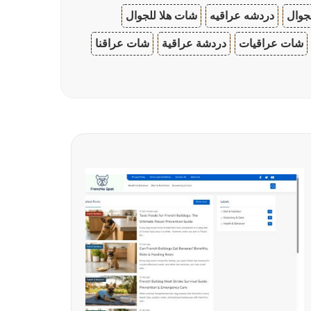
جوال
دردشه عراقيه
شات هلا للجوال
شات عراقيات
دردشة عراقية
شات عراقنا