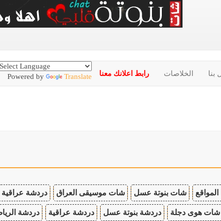
 بنا
الخلاصات
رابط اعلانك معنا
Powered by
Translate
المواقع
شات بنوتة عسل
شات موسيقى العراق
دردشة عراقية
شات هوى دجلة
دردشة بنوتة عسل
دردشة عراقية
دردشة الريا