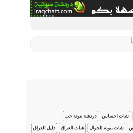
شات احساس
دردشة بنوتة حب
ض
شات بنوتة للجوال
شات العراق
دليل العراق