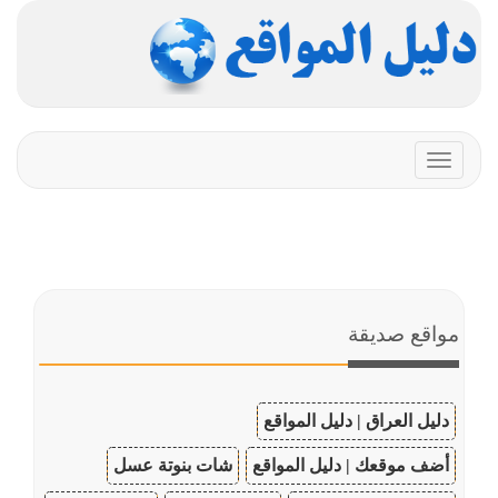
Toggle
navigation
مواقع صديقة
دليل العراق | دليل المواقع
أضف موقعك | دليل المواقع
شات بنوتة عسل