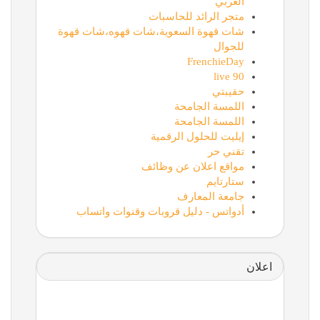
العربي
متجر الرائد للحاسبات
شات قهوة السعوية،شات قهوه،شات قهوة
للجوال
FrenchieDay
90 live
حقيبتي
اللمسة الجامحة
اللمسة الجامحة
إيليت للحلول الرقمية
تقني حر
مواقع اعلان عن وظائف
ستارتايم
جامعة المعارف
أدواتس - دليل قروبات وقنوات واتساب
اعلان