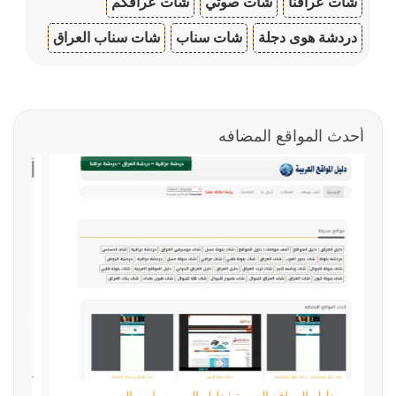
شات عراقنا
شات صوتي
شات عراقكم
دردشة هوى دجلة
شات سناب
شات سناب العراق
أحدث المواقع المضافه