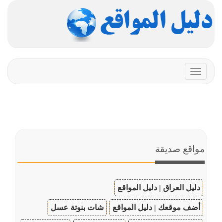
Toggle
navigation
مواقع صديقة
دليل العراق | دليل المواقع
أضف موقعك | دليل المواقع
شات بنوتة عسل