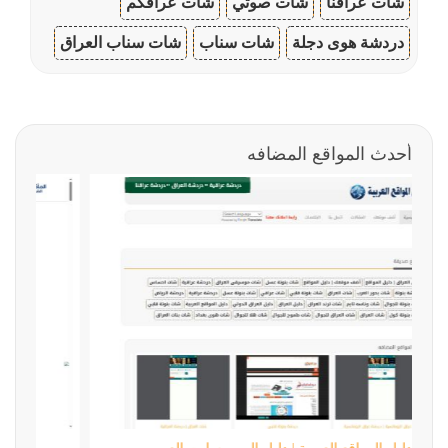
شات عراقنا
شات صوتي
شات عراقكم
دردشة هوى دجلة
شات سناب
شات سناب العراق
أحدث المواقع المضافه