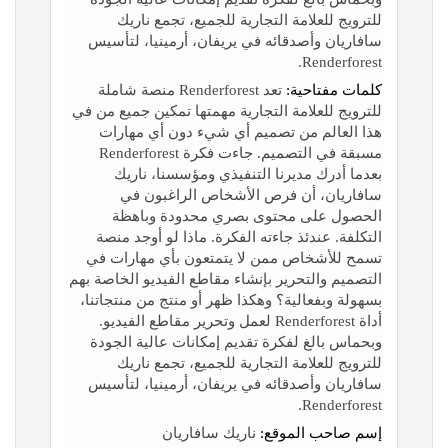
للترويج للعلامة التجارية للجميع، تجمع ناريك
سافاريان وأصدقائه في يريفان، أرمينيا، لتأسيس
Renderforest.
كلمات مفتاحية:
تعد Renderforest منصة شاملة
للترويج للعلامة التجارية مهمتها تمكين جميع من في
هذا العالم من تصميم أي شيء دون أي مهارات
مسبقة في التصميم. جاءت فكرة Renderforest
بعدما أدرك مديرنا التنفيذي ومؤسسنا، ناريك
سافاريان، أن فرص الأشخاص الراغبون في
الحصول على محتوى بصري محدودة وباهظة
التكلفة. عندئذ جاءته الفكرة. ماذا لو أوجد منصة
تسمح للأشخاص ممن لا يتمتعون بأي مهارات في
التصميم والتحرير بإنشاء مقاطع الفيديو الخاصة بهم
بسهولة وبفعالية؟ وهكذا ظهر أو منتج من منتجاتنا،
أداة Renderforest لعمل وتحرير مقاطع الفيديو.
وبحماس بالغ لفكرة تقديم إمكانات عالية الجودة
للترويج للعلامة التجارية للجميع، تجمع ناريك
سافاريان وأصدقائه في يريفان، أرمينيا، لتأسيس
Renderforest.
إسم صاحب الموقع:
ناريك سافاريان