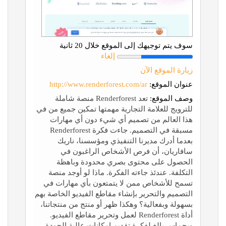
سوف يتم توجيهك إلى الموقع خلال 20 ثانية
إلغاء
زيارة الموقع الآن
عنوان الموقع:
http://www.renderforest.com/ar
وصف الموقع:
تعد Renderforest منصة شاملة
للترويج للعلامة التجارية مهمتها تمكين جميع من في
هذا العالم من تصميم أي شيء دون أي مهارات
مسبقة في التصميم. جاءت فكرة Renderforest
بعدما أدرك مديرنا التنفيذي ومؤسسنا، ناريك
سافاريان، أن فرص الأشخاص الراغبون في
الحصول على محتوى بصري محدودة وباهظة
التكلفة. عندئذ جاءته الفكرة. ماذا لو أوجد منصة
تسمح للأشخاص ممن لا يتمتعون بأي مهارات في
التصميم والتحرير بإنشاء مقاطع الفيديو الخاصة بهم
بسهولة وبفعالية؟ وهكذا ظهر أو منتج من منتجاتنا،
أداة Renderforest لعمل وتحرير مقاطع الفيديو.
وبحماس بالغ لفكرة تقديم إمكانات عالية الجودة