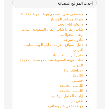
أحدث المواقع المضافة
مصطفى علي | مصمم هوية بصرية وUI/UX
شركة مصاعد المضيان
دردشة ايام الحب
شات ريفان| شات ريفان السعودية | شات
ريفان للجوال…
ماذون شرعي
دليل المواقع العربية | دليل الويب سايت
العربي
متجر الرائد للحاسبات
شات قهوة السعوية،شات قهوه،شات قهوة
للجوال
FrenchieDay
90 live
حقيبتي
اللمسة الجامحة
اللمسة الجامحة
إيليت للحلول الرقمية
تقني حر
مواقع اعلان عن وظائف