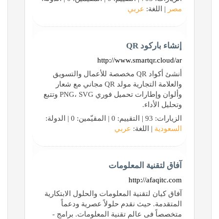
مصر
| اللغة:
عربي
إنشاء باركود QR
http://www.smartqr.cloud/ar
أنشئ أكواد QR مخصصة للأعمال والتسويق
والعلامة التجارية مولد QR مجاني مع شعار
وألوان وإطارات تحميل فوري PNG، SVG وتتبع
وتحليل الأداء.
الزيارات: 93 | التقييم: 0 | المقيّمين: 0 | الدولة:
السعودية
| اللغة:
عربي
آفاق لتقنية المعلومات
http://afaqitc.com
آفاق كيان لتقنية المعلومات والحلول الابتكارية
المتقدمة. حيث نقدم حلولاً عصرية ودعماً
متخصصاً فى عالم تقنية المعلومات. برامج -