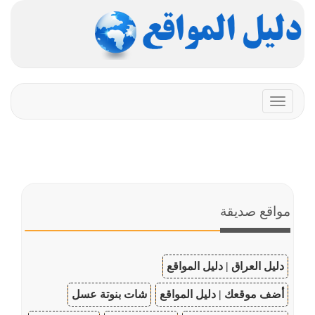
Toggle
navigation
مواقع صديقة
دليل العراق | دليل المواقع
أضف موقعك | دليل المواقع
شات بنوتة عسل