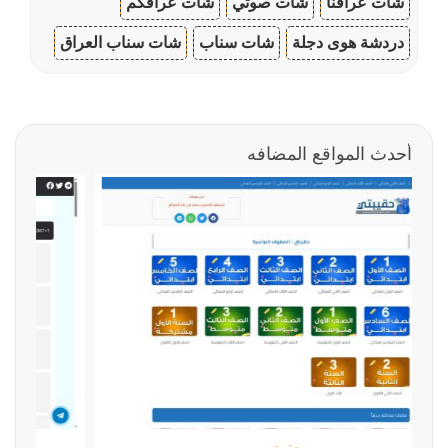
شات عراقنا
شات صوتي
شات عراقكم
دردشة هوى دجلة
شات سناب
شات سناب العراق
أحدث المواقع المضافه