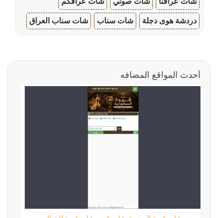
شات عراقنا
شات صوتي
شات عراقكم
دردشة هوى دجلة
شات سناب
شات سناب العراق
أحدث المواقع المضافه