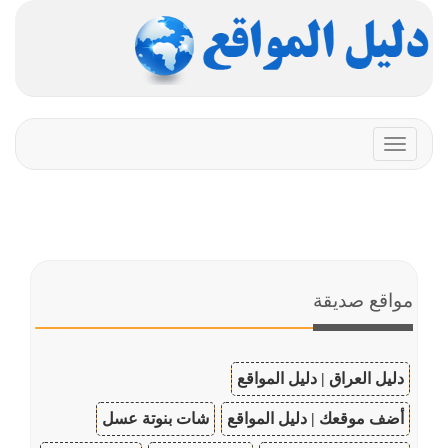
Toggle
navigation
مواقع صديقة
دليل العراق | دليل المواقع
أضف موقعك | دليل المواقع
شات بنوتة عسل