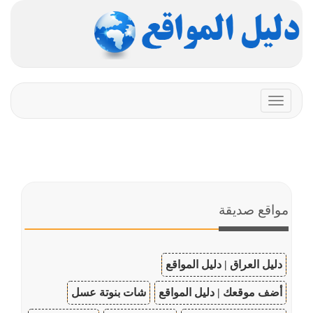
Toggle
navigation
مواقع صديقة
دليل العراق | دليل المواقع
أضف موقعك | دليل المواقع
شات بنوتة عسل