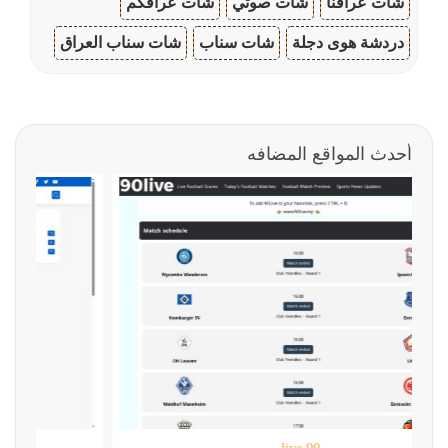
شات عراقنا
شات صوتي
شات عراقكم
دردشة هوى دجلة
شات سناب
شات سناب العراق
أحدث المواقع المضافه