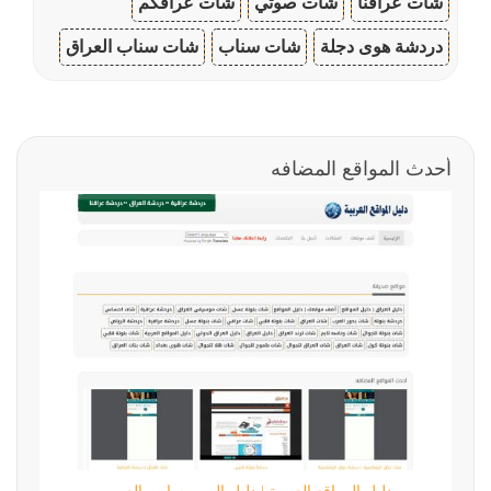
شات عراقنا
شات صوتي
شات عراقكم
دردشة هوى دجلة
شات سناب
شات سناب العراق
أحدث المواقع المضافه