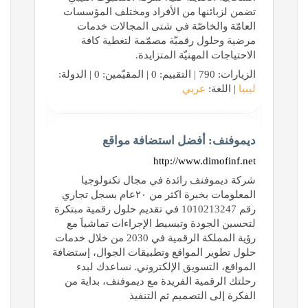
تضمن لزبائنها من الأفراد ومختلف المؤسسات
العامّة والخاصّة في شتى المجالات خدمات
مرضية وحلول رقميّة مصمّمة لتغطية كافة
الاحتياجات المهنيّة المتزايدة.
الزيارات: 790 | التقييم: 0 | المقيّمين: 0 | الدولة:
ليبيا
| اللغة:
عربي
ديموفنف: أفضل استضافة مواقع
http://www.dimofinf.net
شركة ديموفنف رائدة في مجال تكنولوجيا
المعلومات بخبرة اكثر من ٢٠عام بسجل تجاري
رقم 1010213247 في تقديم حلول رقمية مبتكرة
لتحسين الجودة وتبسيط الإجراءات تماشياَ مع
رؤية المملكة الرقمية في 2030 من خلال خدمات
حلول تطوير المواقع وتطبيقات الجوال، إستضافة
المواقع، التسويق الإلكتروني. نساعدك لبدء
رحلتك الرقمية الفريدة مع ديموفنف، بداية من
الفكرة إلى التصميم ثم التنفيذ