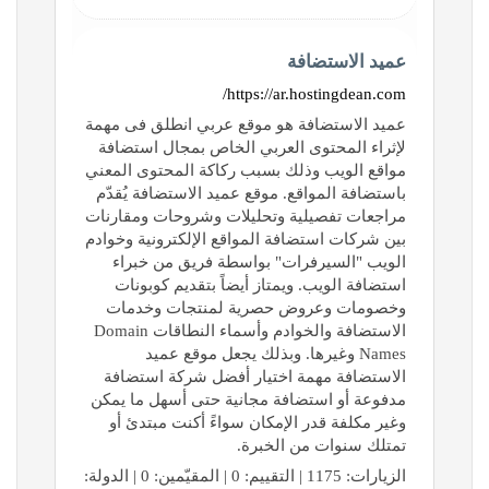
عميد الاستضافة
https://ar.hostingdean.com/
عميد الاستضافة هو موقع عربي انطلق فى مهمة
لإثراء المحتوى العربي الخاص بمجال استضافة
مواقع الويب وذلك بسبب ركاكة المحتوى المعني
باستضافة المواقع. موقع عميد الاستضافة يُقدّم
مراجعات تفصيلية وتحليلات وشروحات ومقارنات
بين شركات استضافة المواقع الإلكترونية وخوادم
الويب "السيرفرات" بواسطة فريق من خبراء
استضافة الويب. ويمتاز أيضاً بتقديم كوبونات
وخصومات وعروض حصرية لمنتجات وخدمات
الاستضافة والخوادم وأسماء النطاقات Domain
Names وغيرها. وبذلك يجعل موقع عميد
الاستضافة مهمة اختيار أفضل شركة استضافة
مدفوعة أو استضافة مجانية حتى أسهل ما يمكن
وغير مكلفة قدر الإمكان سواءً أكنت مبتدئ أو
تمتلك سنوات من الخبرة.
الزيارات: 1175 | التقييم: 0 | المقيّمين: 0 | الدولة: