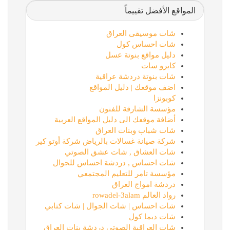
المواقع الأفضل تقييماً
شات موسيقى العراق
شات احساس كول
دليل مواقع بنوتة عسل
كايرو سات
شات بنوتة دردشة عراقية
اضف موقعك | دليل المواقع
كوبونزا
مؤسسة الشارقة للفنون
أضافة موقعك الى دليل المواقع العربية
شات شباب وبنات العراق
شركة صيانة غسالات بالرياض شركة أوتو كير
شات العشاق , شات عشق الصوتي
شات احساس , دردشة احساس للجوال
مؤسسة تامر للتعليم المجتمعي
دردشة امواج العراق
رواد العالم rowadel-3alam
شات احساس | شات الجوال | شات كتابي
شات ديما كول
شات العراقية الصوتي دردشة بنات العراق