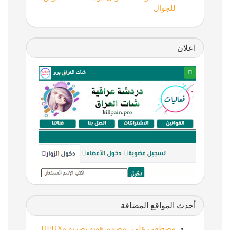
للجوال
اعلان
أحدث المواقع المضافة
مصطفى علي | مصمم هوية بصرية وUI/UX