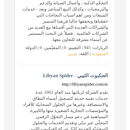
التحكم الذكية ، وأعمال الصيانة والدعم
والبرمجيات ، وكذلك البيع المباشر وبعد - خدمات
المبيعات ومن اهم اسباب النجاحات التي
حققناها ونحققها حاليا فريقنا المتميز.
والشراكات العديدة التي أقمناها مع العديد من
الشركات العالمية ، فضلاً عن البحث المستمر
عن أسماء مشرقة للتعاون معها.
الزيارات: 945 | التقييم: 0 | المقيّمين: 0 | الدولة:
السعودية
| اللغة:
عربي
العنكبوت الليبي - Libyan Spider
http://libyanspider.com/ar
تقدم الشركة لزبائنها منذ العام 2002 عدة
خدمات تقنية حديثة كتسجيل أسماء النطاق
والاستضافة، وغيرها من الحلول السحابيّة للأفراد
والمؤسسات التجارية الصغيرة منها والكبيرة.
المساهمة في دعم مسار التحوّل الرقمي
المحلّي عبر تبنّي وتقديم الخدمات والحلول
السحابيّة الحديثة كليًا. شركة العنكبوت الليبي