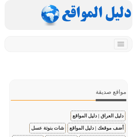
Toggle
navigation
مواقع صديقة
دليل العراق | دليل المواقع
أضف موقعك | دليل المواقع
شات بنوتة عسل