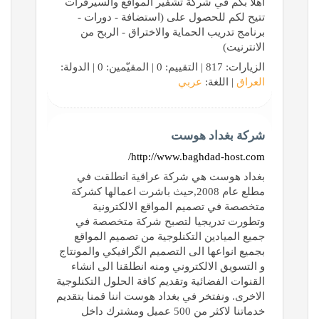
اهلا بكم في شركة تشفير المواقع والسيرفرات
تتيح لكم للحصول على (استضافة - دورات -
برنامج تدريب الحماية والاختراق - الربح من
الانترنيت)
الزيارات: 817 | التقييم: 0 | المقيّمين: 0 | الدولة:
العراق
| اللغة:
عربي
شركة بغداد هوست
http://www.baghdad-host.com/
بغداد هوست هي شركة عراقية انطلقت في
مطلع عام 2008,حيث باشرت اعمالها كشركة
متخصصة في تصميم المواقع الالكترونية
وتطورت تدريجيا لتصبح شركة متخصصة في
جميع الميادين التكنلوجية من تصميم المواقع
بجميع انواعها الى التصميم الگرافيكي والمونتاج
و التسويق الالكتروني ومنه انطلقنا الى انشاء
القنوات الفضائية وتقديم كافة الحلول التكنلوجية
الاخرى. ونفتخر في بغداد هوست اننا قمنا بتقديم
خدماتنا لاكثر من 500 عميل ومشترك داخل