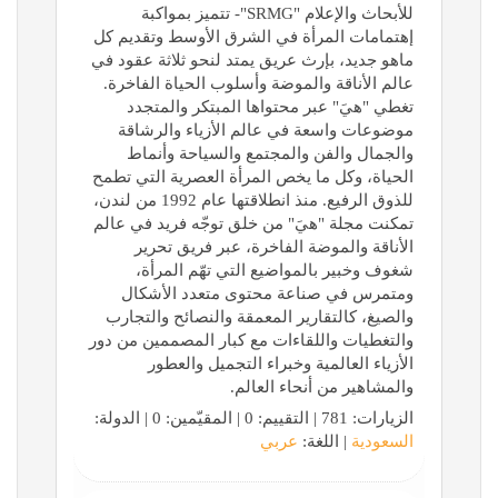
للأبحاث والإعلام "SRMG"- تتميز بمواكبة
إهتمامات المرأة في الشرق الأوسط وتقديم كل
ماهو جديد، بإرث عريق يمتد لنحو ثلاثة عقود في
عالم الأناقة والموضة وأسلوب الحياة الفاخرة.
تغطي "هيَ" عبر محتواها المبتكر والمتجدد
موضوعات واسعة في عالم الأزياء والرشاقة
والجمال والفن والمجتمع والسياحة وأنماط
الحياة، وكل ما يخص المرأة العصرية التي تطمح
للذوق الرفيع. منذ انطلاقتها عام 1992 من لندن،
تمكنت مجلة "هيَ" من خلق توجّه فريد في عالم
الأناقة والموضة الفاخرة، عبر فريق تحرير
شغوف وخبير بالمواضيع التي تهّم المرأة،
ومتمرس في صناعة محتوى متعدد الأشكال
والصيغ، كالتقارير المعمقة والنصائح والتجارب
والتغطيات واللقاءات مع كبار المصممين من دور
الأزياء العالمية وخبراء التجميل والعطور
والمشاهير من أنحاء العالم.
الزيارات: 781 | التقييم: 0 | المقيّمين: 0 | الدولة:
السعودية
| اللغة:
عربي