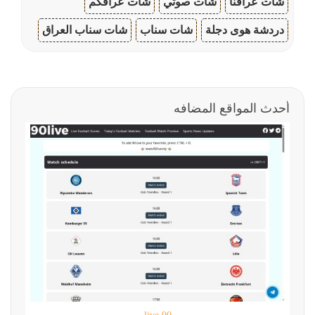
شات عراقنا
شات صوتي
شات عراقكم
دردشة هوى دجلة
شات سناب
شات سناب العراق
أحدث المواقع المضافه