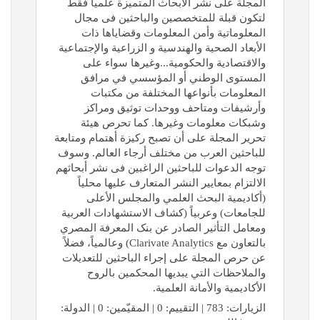
المجلة على نشر الأبحاث المتميزة علمياً فقط
لتکون قبلة للمتخصصين والباحثين فى مجال
المعلوماتية وأمن المعلومات وقضاياها ذات
الأبعاد الصحية والهندسية و الزراعية والإجتماعية
والاقتصادية والحکومية...وغيرها سواء على
المستوى الوطني أو المؤسسي في مرافق
المعلومات بأنواعها المختلفة من مکتبات
وأرشيفات ومتاحف ووحدات توثيق ومراکز
وشبکات معلومات وغيرها. کما تحرص هيئة
تحرير المجلة على أن تصبح رکيزة أهتمام ومتابعة
للباحثين العرب من مختلف أرجاء العالم. وسوف
توجه الدعوات للباحثين الراغبين فى نشر أبحاثهم
الالتزام بمعايير النشر المتعارف عليها محلياً
(أکاديمية البحث العلمي والمجلس الأعلى
للجامعات) وعربياً (کشاف الاستشهادات العربية
ومعامل التأثير الصادر عن بنک المعرفة المصري
بالتعاون مع Clarivate Analytics) وعالمياً، فضلاً
عن حرص المجلة على إجراء الباحثين للتعديلات
والملاحظات التي يبديها المحکمين بالروح
الأکاديمية والأمانة العلمية.
الزيارات: 783 | التقييم: 0 | المقيّمين: 0 | الدولة: