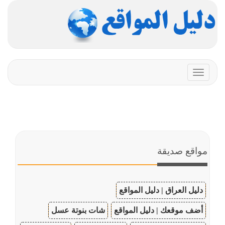
Toggle
navigation
مواقع صديقة
دليل العراق | دليل المواقع
أضف موقعك | دليل المواقع
شات بنوتة عسل