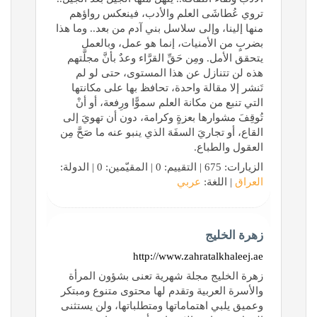
تروي عُطاشَى العلم والأدب، فينعكس رواؤهم
منها إلينا، وإلى سلاسل بني آدم من بعد.. وما هذا
بضربٍ من الأمنيات، إنما هو عمل، وبالعمل
يتحقق الأمل. ومِن حَقِّ القرَّاء وعدٌ بأنَّ مجلَّتهم
هذه لن تتنازل عن هذا المستوى، حتى لو لم
تَنشر إلا مقالة واحدة، تحافظ بها على مكانتها
التي تنبع من مكانة العلم سموًّا ورِفعة، أو أنْ
تُوقِفَ مشوارها بعزةٍ وكرامة، دون أن تهويَ إلى
القاع، أو تجاريَ السفَهَ الذي ينبو عنه ما صَحَّ مِن
العقول والطباع.
الزيارات: 675 | التقييم: 0 | المقيّمين: 0 | الدولة:
العراق
| اللغة:
عربي
زهرة الخليج
http://www.zahratalkhaleej.ae
زهرة الخليج مجلة شهرية تعنى بشؤون المرأة
والأسرة العربية وتقدم لها محتوى متنوع ومبتكر
وعميق يلبي اهتماماتها ومتطلباتها، ولن يستثنى