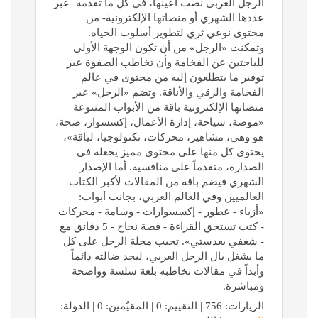
الرجل العربي نصب أعينها، في كل ما تقدمه -عبر
عددها الشهري أو منصاتها الإلكترونية- من
محتوى نوعي ثري لتطوير أسلوب الحياة.
وتمكنت «الرجل» من أن تكون الوجهة الأولى
للباحثين عن الفخامة وأن تخاطب الصفوة عبر
توفير ما يتطلعون إليه من محتوى في عالم
الفخامة والرقي والأناقة. وتضم «الرجل» عبر
منصاتها الإلكترونية باقة من الأبواب المتنوعة
«موضة، سياحة، إدارة الأعمال، إكسسوار، صحة،
هو وهي، مشاهير، محركات، تكنولوجيا، لياقة»،
يحتوي كل منها على محتوى مميز يجعله في
الصدارة، متقدماً على منافسيه. أما الإصدار
الشهري فيضم باقة من المقالات لأكبر الكتاب
العالميين وفي العالم العربي، بجانب أبواب:
«أزياء - عطور - إكسسوارات - وسامة - محركات
- كتب تستحق القراءة - قصة نجاح - 5 دقائق مع
- شغفي بعدستي». تجيب مجلة الرجل على كل
ما يشغل بال الرجل العربي، ليجد ضالته دائماً
وأبداً في مقالات تخاطبه بلغة سلسة وواضحة
ومباشرة.
الزيارات: 756 | التقييم: 0 | المقيّمين: 0 | الدولة: