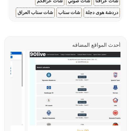
شات عراقنا
شات صوتي
شات عراقكم
دردشة هوى دجلة
شات سناب
شات سناب العراق
أحدث المواقع المضافه