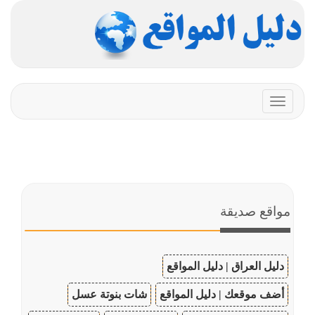
Toggle
navigation
مواقع صديقة
دليل العراق | دليل المواقع
أضف موقعك | دليل المواقع
شات بنوتة عسل