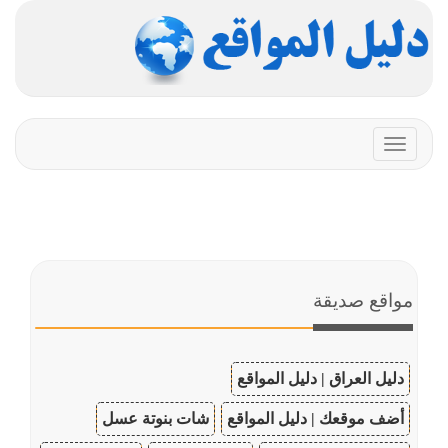
Toggle
navigation
مواقع صديقة
دليل العراق | دليل المواقع
أضف موقعك | دليل المواقع
شات بنوتة عسل