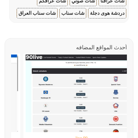
شات عراقنا
شات صوتي
شات عراقكم
دردشة هوى دجلة
شات سناب
شات سناب العراق
أحدث المواقع المضافه