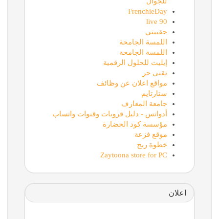
للجوال
FrenchieDay
90 live
حقيبتي
اللمسة الجامحة
اللمسة الجامحة
إيليت للحلول الرقمية
تقني حر
مواقع اعلان عن وظائف
ستارتايم
جامعة المعارف
أدواتس - دليل قروبات وقنوات واتساب
مؤسسة كود الحضارة
موقع فزعة
خطوة ربح
Zaytoona store for PC
اعلان