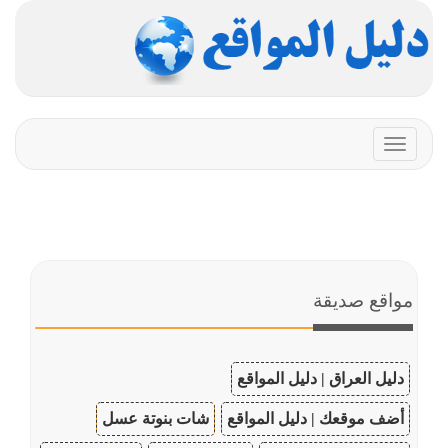
Toggle
navigation
مواقع صديقة
دليل العراق | دليل المواقع
أضف موقعك | دليل المواقع
شات بنوتة عسل