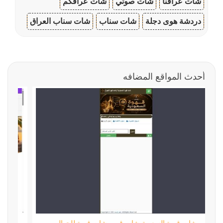
شات عراقنا
شات صوتي
شات عراقكم
دردشة هوى دجلة
شات سناب
شات سناب العراق
أحدث المواقع المضافه