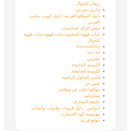
ريفان للجوال…
ماذون شرعي
دليل المواقع العربية | دليل الويب سايت
العربي
متجر الرائد للحاسبات
شات قهوة السعوية،شات قهوه،شات قهوة
للجوال
FrenchieDay
90 live
حقيبتي
اللمسة الجامحة
اللمسة الجامحة
إيليت للحلول الرقمية
تقني حر
مواقع اعلان عن وظائف
ستارتايم
جامعة المعارف
أدواتس - دليل قروبات وقنوات واتساب
مؤسسة كود الحضارة
موقع فزعة