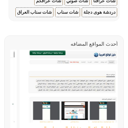
شات عراقنا
شات صوتي
شات عراقكم
دردشة هوى دجلة
شات سناب
شات سناب العراق
أحدث المواقع المضافه