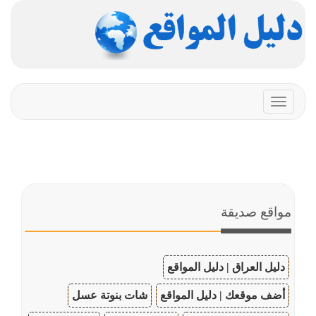
Toggle
navigation
مواقع صديقة
دليل العراق | دليل المواقع
أضف موقعك | دليل المواقع
شات بنوتة عسل