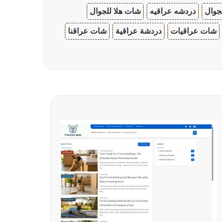
جوال
دردشه عراقيه
شات هلا للجوال
شات عراقيات
دردشة عراقية
شات عراقنا