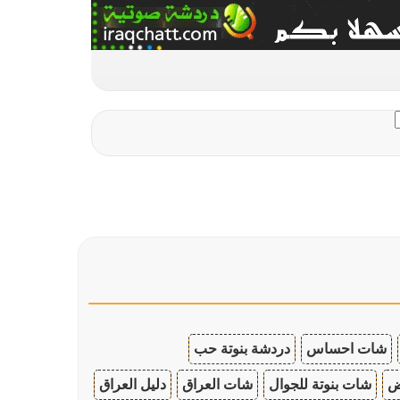
شات احساس
دردشة بنوتة حب
ض
شات بنوتة للجوال
شات العراق
دليل العراق