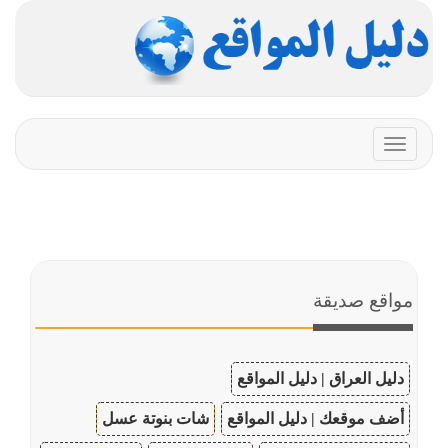
Toggle
navigation
مواقع صديقة
دليل العراق | دليل المواقع
أضف موقعك | دليل المواقع
شات بنوتة عسل