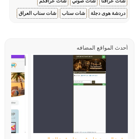
شات عراقنا
شات صوتي
شات عراقكم
دردشة هوى دجلة
شات سناب
شات سناب العراق
أحدث المواقع المضافه