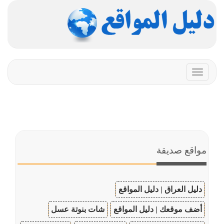
Toggle
navigation
مواقع صديقة
دليل العراق | دليل المواقع
أضف موقعك | دليل المواقع
شات بنوتة عسل