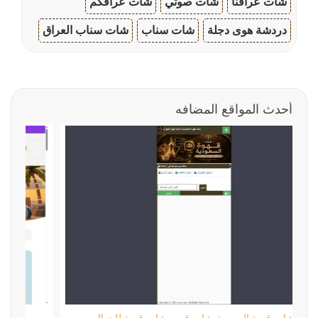
شات عراقنا
شات صوتي
شات عراقكم
دردشة هوى دجلة
شات سناب
شات سناب العراق
أحدث المواقع المضافه