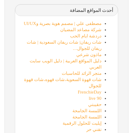
أحدث المواقع المضافة
مصطفى علي | مصمم هوية بصرية وUI/UX
شركة مصاعد المضيان
دردشة ايام الحب
شات ريفان| شات ريفان السعودية | شات
ريفان للجوال…
ماذون شرعي
دليل المواقع العربية | دليل الويب سايت
العربي
متجر الرائد للحاسبات
شات قهوة السعوية،شات قهوه،شات قهوة
للجوال
FrenchieDay
90 live
حقيبتي
اللمسة الجامحة
اللمسة الجامحة
إيليت للحلول الرقمية
تقني حر