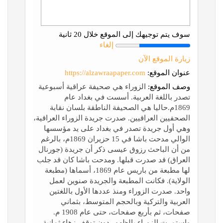
سوف يتم توجيهك إلى الموقع خلال 20 ثانية
إلغاء
زيارة الموقع الآن
عنوان الموقع:
https://alzawraapaper.com
وصف الموقع:
الزوراء هي صحيفة عراقية أسبوعية
تصدر باللغة العربية. أسست في بغداد عام
1869م.حاليا هي الصحيفة الناطقة بلسان نقابة
الصحفيين العراقيين. صدرت جريدة الزوراء العراقية،
وهي أول جريدة تصدر في بغداد على يد مؤسسها
الوالي مدحت باشا في 15 حزيران 1869م، بالرغم
من أن الباحث رزوق عيسى ذكر أن جريدة (جورنال
العراق) قد صدرت قبلها. ومدحت باشا كان قد جلب
لها مطبعة من باريس عام 1869، أسماها (مطبعة
الولاية). فكانت المطبعة والجريدة صنوين لعمل
واحد. صدرت الزوراء ومنذ عددها الأول باللغتين
العربية والتركية وبالحجم المتوسط، بثماني
صفحات، ثم بأربع صفحات، حتى عام 1908 م.
واستمرت الزوراء بالظهور دون توقف زهاء ثمانية