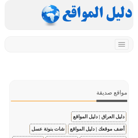
Toggle
navigation
مواقع صديقة
دليل العراق | دليل المواقع
أضف موقعك | دليل المواقع
شات بنوتة عسل