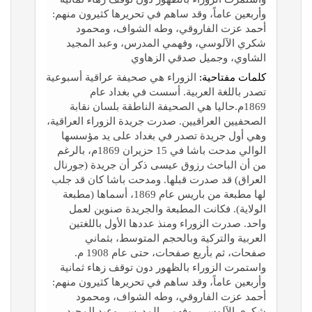
وأربعين عاماً، وقد ساهم في تحريرها كثيرون منهم:
أحمد عزت الفاروقي، وطه الشواف، ومحمود
شكري الآلوسي، وفهمي المدرس، وعبد المجيد
الشاوي، وجميل صدقي الزهاوي
كلمات مفتاحية:
الزوراء هي صحيفة عراقية أسبوعية
تصدر باللغة العربية. أسست في بغداد عام
1869م.حاليا هي الصحيفة الناطقة بلسان نقابة
الصحفيين العراقيين. صدرت جريدة الزوراء العراقية،
وهي أول جريدة تصدر في بغداد على يد مؤسسها
الوالي مدحت باشا في 15 حزيران 1869م، بالرغم
من أن الباحث رزوق عيسى ذكر أن جريدة (جورنال
العراق) قد صدرت قبلها. ومدحت باشا كان قد جلب
لها مطبعة من باريس عام 1869، أسماها (مطبعة
الولاية). فكانت المطبعة والجريدة صنوين لعمل
واحد. صدرت الزوراء ومنذ عددها الأول باللغتين
العربية والتركية وبالحجم المتوسط، بثماني
صفحات، ثم بأربع صفحات، حتى عام 1908 م.
واستمرت الزوراء بالظهور دون توقف زهاء ثمانية
وأربعين عاماً، وقد ساهم في تحريرها كثيرون منهم:
أحمد عزت الفاروقي، وطه الشواف، ومحمود
شكري الآلوسي، وفهمي المدرس، وعبد المجيد