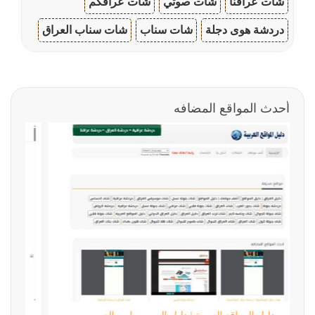
شات عراقنا
شات صوتي
شات عراقكم
دردشة هوى دجلة
شات سناب
شات سناب العراق
أحدث المواقع المضافه