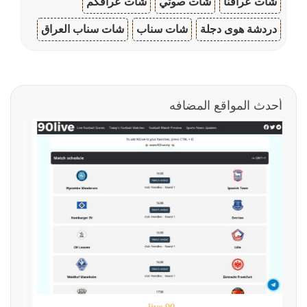
شات عراقنا
شات صوتي
شات عراقكم
دردشة هوى دجلة
شات سناب
شات سناب العراق
أحدث المواقع المضافه