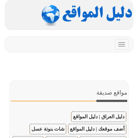
Toggle
navigation
مواقع صديقة
دليل العراق | دليل المواقع
أضف موقعك | دليل المواقع
شات بنوتة عسل