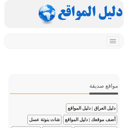
Toggle
navigation
مواقع صديقة
دليل العراق | دليل المواقع
أضف موقعك | دليل المواقع
شات بنوتة عسل