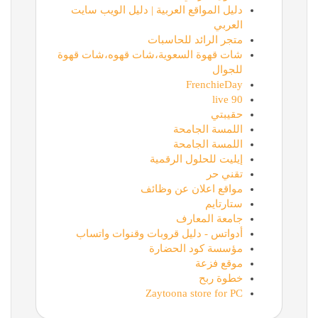
دليل المواقع العربية | دليل الويب سايت
العربي
متجر الرائد للحاسبات
شات قهوة السعوية،شات قهوه،شات قهوة
للجوال
FrenchieDay
90 live
حقيبتي
اللمسة الجامحة
اللمسة الجامحة
إيليت للحلول الرقمية
تقني حر
مواقع اعلان عن وظائف
ستارتايم
جامعة المعارف
أدواتس - دليل قروبات وقنوات واتساب
مؤسسة كود الحضارة
موقع فزعة
خطوة ربح
Zaytoona store for PC