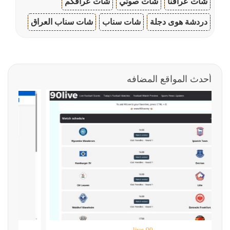
شات عراقنا
شات صوتي
شات عراقكم
دردشة هوى دجلة
شات سناب
شات سناب العراق
أحدث المواقع المضافه