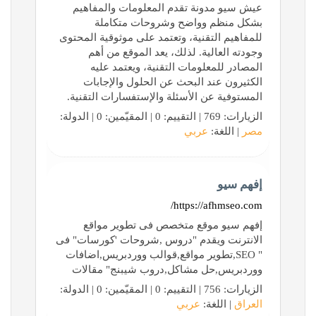
عيش سيو مدونة تقدم المعلومات والمفاهيم
بشكل منظم وواضح وشروحات متكاملة
للمفاهيم التقنية، وتعتمد على موثوقية المحتوى
وجودته العالية. لذلك، يعد الموقع من أهم
المصادر للمعلومات التقنية، ويعتمد عليه
الكثيرون عند البحث عن الحلول والإجابات
المستوفية عن الأسئلة والإستفسارات التقنية.
الزيارات: 769 | التقييم: 0 | المقيّمين: 0 | الدولة:
مصر
| اللغة:
عربي
إفهم سيو
https://afhmseo.com/
إفهم سيو موقع متخصص فى تطوير مواقع
الانترنت ويقدم "دروس ,شروحات 'كورسات" فى
" SEO,تطوير مواقع,قوالب ووردبريس,اضافات
ووردبريس,حل مشاكل,دروب شيبنج" مقالات
الزيارات: 756 | التقييم: 0 | المقيّمين: 0 | الدولة:
العراق
| اللغة:
عربي