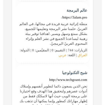
عالم البرمجة
https://3alam.pro/
منصِّة إثرائية عربية فريدة في مجالها، في العالم
العربيّ. حلمنا نشر البرمجة وتعليمها للجميع،
بشكل ممتع وسهل ويسير. اهدافنا توفير بيئة
رهيبة ليساعدنا الجميع في نشر العلم وإثراء
المحتوى العربيّ البرمجيّ.
الزيارات: 744 | التقييم: 0 | المقيّمين: 0 | الدولة:
العراق
| اللغة:
عربي
شبح التكنولوجيا
http://www.techgoast.com
نحن الذين يسعون دائما لتطوير أنفسهم وإمتلاك
أدوات عصرهم ولتحقيق هذا الهدف وقع اختيارنا
على برمجة الويب حيث أنها لاتمكنّك فقط من
إظهار مهاراتك كمطور وإنما يمكنها أن تذهب بك