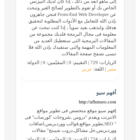
إلى ماهو أبعد من ذلك ، إذا كان لديك البيزنس
الخاص بك أو تقوم بالتطوير لصالح الغير وتبحث
عن Front-End Web Developer فنحن جاهزون
بإذن الله للتعامل مع الأدوات المطلوبة لتحقيق
هدفك ولنذهب بعيد سوياً ، إذا كنت تبحث عن
معلومة فى مجال البرمجة فلديك مجموعة من
المقالات البرمجية التى ستعطيك العديد من
المعلومات المهمة والتى ستفيدك بإذن الله فلا
تنسى تصفح صفحة المقالات
الزيارات: 729 | التقييم: 0 | المقيّمين: 0 | الدولة:
مصر
| اللغة:
عربي
أفهم سيو
http://afhmseo.com
إفهم سيو موقع متخصص فى تطوير مواقع
الانترنت ويقدم "دروس ,شروحات 'كورسات" فى
" SEO,تطوير مواقع,قوالب ووردبريس,اضافات
ووردبريس,حل مشاكل,دروب شيبنج" مقالات
الزيارات: 724 | التقييم: 0 | المقيّمين: 0 | الدولة: