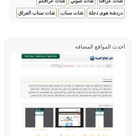
شات عراقنا
شات صوتي
شات عراقكم
دردشة هوى دجلة
شات سناب
شات سناب العراق
أحدث المواقع المضافه