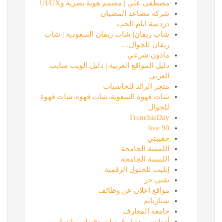
مصطفى علي | مصمم هوية بصرية وUI/UX
شركة مصاعد المضيان
دردشة ايام الحب
شات ريفان| شات ريفان السعودية | شات
ريفان للجوال…
ماذون شرعي
دليل المواقع العربية | دليل الويب سايت
العربي
متجر الرائد للحاسبات
شات قهوة السعوية،شات قهوه،شات قهوة
للجوال
FrenchieDay
90 live
حقيبتي
اللمسة الجامحة
اللمسة الجامحة
إيليت للحلول الرقمية
تقني حر
مواقع اعلان عن وظائف
ستارتايم
جامعة المعارف
أدواتس - دليل قروبات وقنوات واتساب