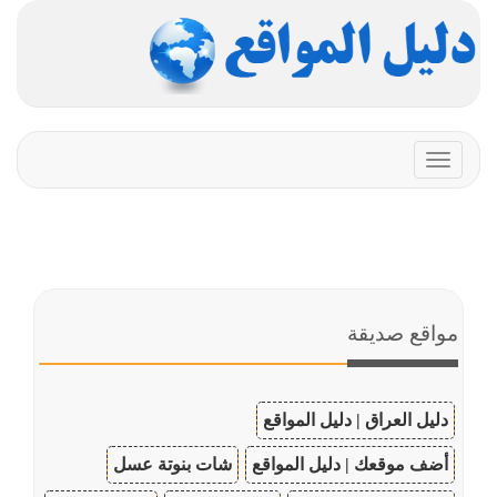
Toggle
navigation
مواقع صديقة
دليل العراق | دليل المواقع
أضف موقعك | دليل المواقع
شات بنوتة عسل