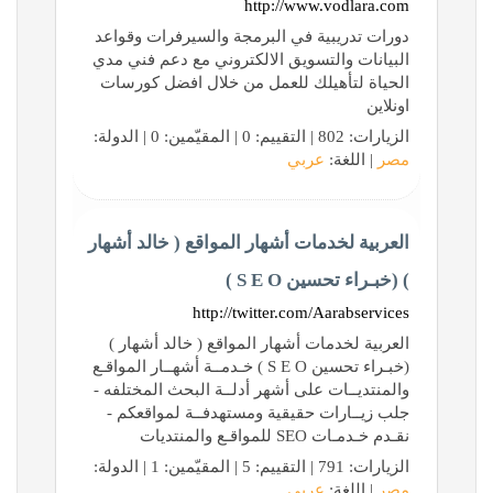
http://www.vodlara.com
دورات تدريبية في البرمجة والسيرفرات وقواعد
البيانات والتسويق الالكتروني مع دعم فني مدي
الحياة لتأهيلك للعمل من خلال افضل كورسات
اونلاين
الزيارات: 802 | التقييم: 0 | المقيّمين: 0 | الدولة:
مصر
| اللغة:
عربي
العربية لخدمات أشهار المواقع ( خالد أشهار
) (خبـراء تحسين S E O )
http://twitter.com/Aarabservices
العربية لخدمات أشهار المواقع ( خالد أشهار )
(خبـراء تحسين S E O ) خـدمــة أشهــار المواقـع
والمنتديــات على أشهر أدلــة البحث المختلفه -
جلب زيــارات حقيقية ومستهدفــة لمواقعكم -
نقـدم خـدمـات SEO للمواقـع والمنتديات
الزيارات: 791 | التقييم: 5 | المقيّمين: 1 | الدولة:
مصر
| اللغة:
عربي