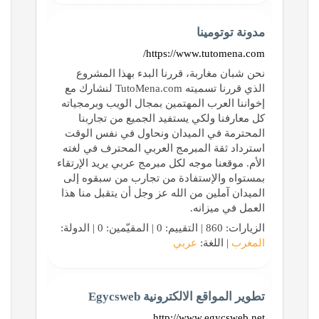
مدونة توتومينا
https://www.tutomena.com/
نحن شبان مغاربة، قررنا البدء بهذا المشروع
الذي قررنا تسميته TutoMena.com لنشارك مع
إخواننا العرب المهتمين بمجال الويب وبرمجياته
كل معارفنا ولكي يستفيد الجميع من تجاربنا
المحترمة في الميدان ونحاول في نفس الوقت
استرداد ثقة المبرمج العربي المحترف في لغته
الأم. موقعنا موجه لكل مبرمج عربي يريد الإرتقاء
بمستواه والإستفادة من تجارب من سبقوه إلى
الميدان آملين من الله عز وجل أن يتقبل منا هذا
العمل في ميزانه.
الزيارات: 860 | التقييم: 0 | المقيّمين: 0 | الدولة:
المغرب
| اللغة:
عربي
تطوير المواقع الالكترونية Egycsweb
http://www.egycsweb.net