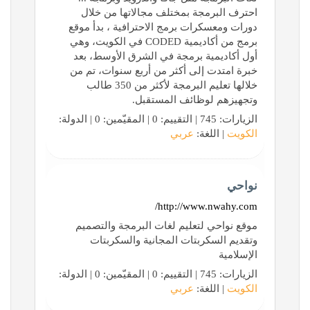
احترف البرمجة بمختلف مجالاتها من خلال
دورات ومعسكرات برمج الاحترافية ، بدأ ﻣﻮﻗﻊ
ﺑﺮﻣﺞ ﻣﻦ ﺃﻛﺎﺩﻳﻤﻴﺔ CODED ﻓﻲ ﺍﻟﻜﻮﻳﺖ، ﻭﻫﻲ
ﺃﻭﻝ ﺃﻛﺎﺩﻳﻤﻴﺔ ﺑﺮﻣﺠﺔ ﻓﻲ ﺍﻟﺸﺮﻕ ﺍﻷﻭﺳﻂ، ﺑﻌﺪ
ﺧﺒﺮﺓ ﺍﻣﺘﺪﺕ ﺇﻟﻰ أكثر من ﺃﺭﺑﻊ ﺳﻨﻮﺍﺕ، تم من
خلالها تعليم ﺍﻟﺒﺮﻣﺠﺔ ﻷﻛﺜﺮ ﻣﻦ 350 طالب
ﻭﺗﺠﻬﻴﺰﻫﻢ ﻟﻮﻇﺎﺋﻒ ﺍﻟﻤﺴﺘﻘﺒﻞ.
الزيارات: 745 | التقييم: 0 | المقيّمين: 0 | الدولة:
الكويت
| اللغة:
عربي
نواحي
http://www.nwahy.com/
موقع نواحي لتعليم لغات البرمجة والتصميم
وتقديم السكربتات المجانية والسكربتات
الإسلامية
الزيارات: 745 | التقييم: 0 | المقيّمين: 0 | الدولة:
الكويت
| اللغة:
عربي